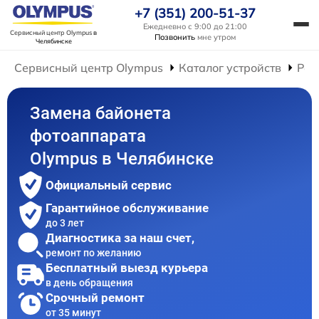
+7 (351) 200-51-37
Ежедневно с 9:00 до 21:00
Сервисный центр Olympus
в
Позвонить
мне утром
Челябинске
Сервисный центр Olympus
Каталог устройств
Рем
Замена байонета
фотоаппарата
Olympus в Челябинске
Официальный сервис
Гарантийное обслуживание
до 3 лет
Диагностика за наш счет,
ремонт по желанию
Бесплатный выезд курьера
в день обращения
Срочный ремонт
от 35 минут