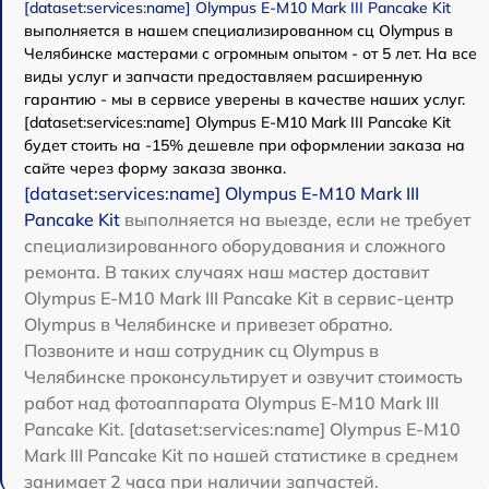
[dataset:services:name] Olympus E-M10 Mark III Pancake Kit
выполняется в нашем специализированном сц Olympus в
Челябинске мастерами с огромным опытом - от 5 лет. На все
виды услуг и запчасти предоставляем расширенную
гарантию - мы в сервисе уверены в качестве наших услуг.
[dataset:services:name] Olympus E-M10 Mark III Pancake Kit
будет стоить на -15% дешевле при оформлении заказа на
сайте через форму заказа звонка.
[dataset:services:name] Olympus E-M10 Mark III
Pancake Kit
выполняется на выезде, если не требует
специализированного оборудования и сложного
ремонта. В таких случаях наш мастер доставит
Olympus E-M10 Mark III Pancake Kit в сервис-центр
Olympus в Челябинске и привезет обратно.
Позвоните и наш сотрудник сц Olympus в
Челябинске проконсультирует и озвучит стоимость
работ над фотоаппарата Olympus E-M10 Mark III
Pancake Kit. [dataset:services:name] Olympus E-M10
Mark III Pancake Kit по нашей статистике в среднем
занимает 2 часа при наличии запчастей.